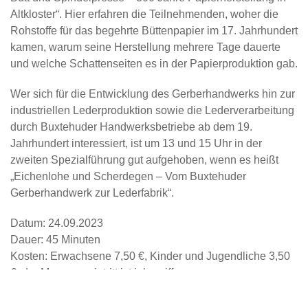
Altkloster“. Hier erfahren die Teilnehmenden, woher die
Rohstoffe für das begehrte Büttenpapier im 17. Jahrhundert
kamen, warum seine Herstellung mehrere Tage dauerte
und welche Schattenseiten es in der Papierproduktion gab.
Wer sich für die Entwicklung des Gerberhandwerks hin zur
industriellen Lederproduktion sowie die Lederverarbeitung
durch Buxtehuder Handwerksbetriebe ab dem 19.
Jahrhundert interessiert, ist um 13 und 15 Uhr in der
zweiten Spezialführung gut aufgehoben, wenn es heißt
„Eichenlohe und Scherdegen – Vom Buxtehuder
Gerberhandwerk zur Lederfabrik“.
Datum: 24.09.2023
Dauer: 45 Minuten
Kosten: Erwachsene 7,50 €, Kinder und Jugendliche 3,50
€, der Museumseintritt ist inbegriffen.
Anmeldungen sind über
oder unter Telefon 04161 50797-0
möglich.